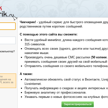
Чикчирик!
- удобный сервис для быстрого оповещения дру
родственников путем коротких сообщений.
С помощью этого сайта вы сможете:
Вести удобный миниблог, длина каждого сообщения кот
315 символов.
Оповещать всех своих (одного, десяти или тысячи) дру
компьютер?
нажатием мыши.
Производить очень дешевые СМС рассылки (
50 копеек
принимать сообщения своих друзей на свой мобильный
Отправлять сообщения со своего мобильного телефона
А также:
те
Автоматически обновлять свой статус в Вконтакте, Livejou
щения на
I, всего за
Liveinternet.
)
Получать информацию о скидках и акциях интересных к
Биржевую аналитику от профессионалов.
Узнавать первым о новых фотосессиях на клубных фото
Зарегистрироваться