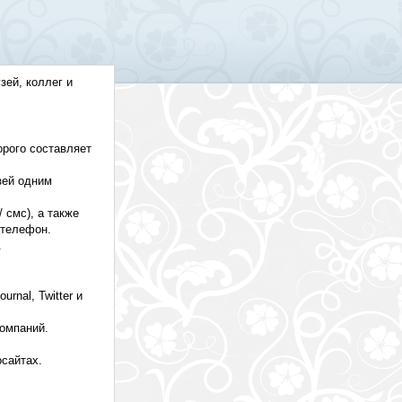
зей, коллег и
орого составляет
зей одним
/ смс), а также
 телефон.
.
rnal, Twitter и
омпаний.
сайтах.