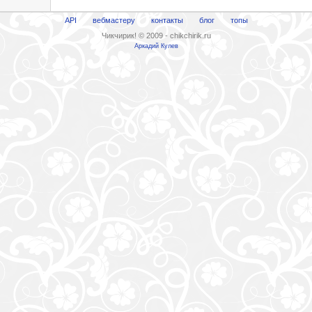
API
вебмастеру
контакты
блог
топы
Чикчирик! © 2009 - chikchirik.ru
Аркадий Кулев