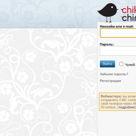
Никнейм или e-mail:
Пароль:
Войти
Чужой 
Забыли пароль?
Регистрация
Вебмастера:
вы може
отправлять СМС сооб
свой телефон через AP
50 копеек. (
подробнее