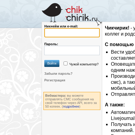
Никнейм или e-mail:
Чикчирик!
- 
коллег и род
С помощью э
Пароль:
Вести удо
составляе
Войти
Оповещать 
Чужой компьютер?
одним на
Забыли пароль?
Производи
Регистрация
смс), а та
мобильный
Отправлят
Вебмастера:
вы можете
отправлять СМС сообщения на
свой телефон через API, всего за
А также:
50 копеек. (
подробнее
)
Автоматиче
Livejournal,
Получать 
компаний.