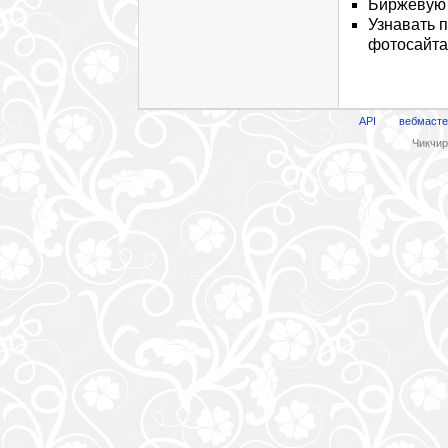
Биржевую 
Узнавать 
фотосайта
API
вебмасте
Чикчири