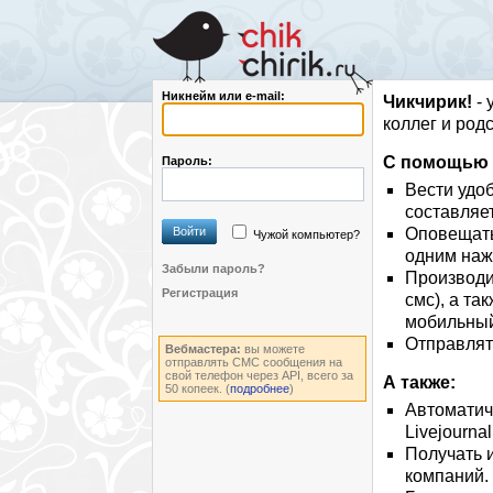
Никнейм или e-mail:
Чикчирик!
- 
коллег и род
С помощью э
Пароль:
Вести удо
составляе
Войти
Оповещать 
Чужой компьютер?
одним на
Забыли пароль?
Производи
Регистрация
смс), а та
мобильный
Отправлят
Вебмастера:
вы можете
отправлять СМС сообщения на
свой телефон через API, всего за
А также:
50 копеек. (
подробнее
)
Автоматиче
Livejournal,
Получать 
компаний.