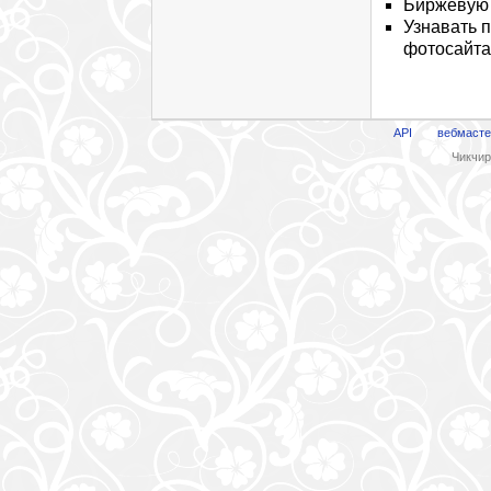
Биржевую 
Узнавать 
фотосайта
API
вебмасте
Чикчири