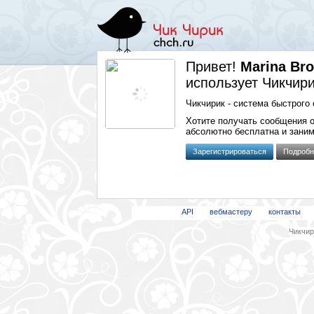
Привет!
Marina Br
использует Чикчири
Чикчирик - система быстрого 
Хотите получать сообщения 
абсолютно бесплатна и заним
Зарегистрироваться
Подробн
API
вебмастеру
контакты
Чикчири