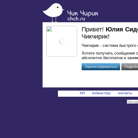
Привет!
Юлия Сид
Чикчирик!
Чикчирик - система быстрого 
Хотите получать сообщения 
абсолютно бесплатна и заним
Зарегистрироваться
Подробн
API
вебмастеру
контакты
Чикчири