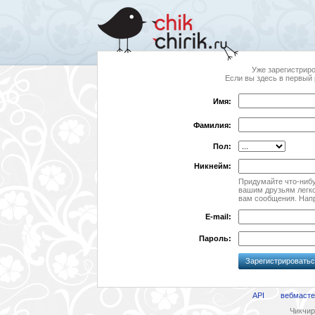
Уже зарегистрир
Если вы здесь в первый 
Имя:
Фамилия:
Пол:
Никнейм:
Придумайте что-нибу
вашим друзьям легко
вам сообщения. Нап
E-mail:
Пароль:
Зарегистрировать
API
вебмасте
Чикчири