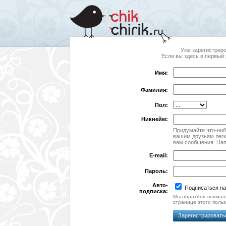
Уже зарегистрир
Если вы здесь в первый 
Имя:
Фамилия:
Пол:
Никнейм:
Придумайте что-ниб
вашим друзьям легк
вам сообщения. На
E-mail:
Пароль:
Авто-
Подписаться н
подписка:
Мы обратили внимани
странице этого польз
Зарегистрировать