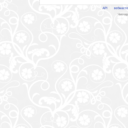
API
вебмасте
Чикчири