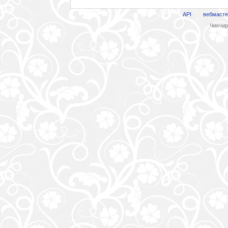
API
вебмасте
Чикчири