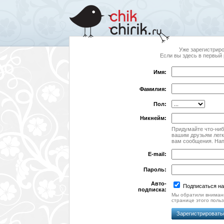
Уже зарегистрир
Если вы здесь в первый 
Имя:
Фамилия:
Пол:
Никнейм:
Придумайте что-ниб
вашим друзьям легк
вам сообщения. На
E-mail:
Пароль:
Авто-
Подписаться н
подписка:
Мы обратили внимани
странице этого польз
Зарегистрировать