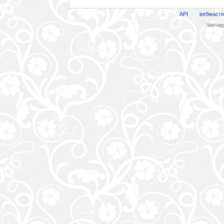
API
вебмасте
Чикчири