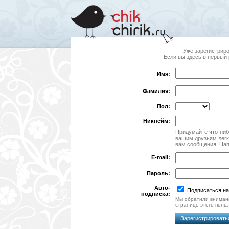
Уже зарегистрир
Если вы здесь в первый 
Имя:
Фамилия:
Пол:
Никнейм:
Придумайте что-ниб
вашим друзьям легк
вам сообщения. На
E-mail:
Пароль:
Авто-
Подписаться н
подписка:
Мы обратили внимани
странице этого польз
Зарегистрировать