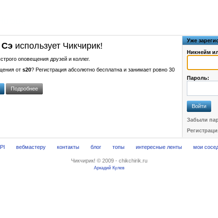
Уже зарег
 Сэ
использует Чикчирик!
Никнейм ил
строго оповещения друзей и коллег.
щения от
s20
? Регистрация абсолютно бесплатна и занимает ровно 30
Пароль:
Подробнее
Войти
Забыли па
Регистраци
PI
вебмастеру
контакты
блог
топы
интересные ленты
мои сосе
Чикчирик! © 2009 - chikchirik.ru
Аркадий Кулев