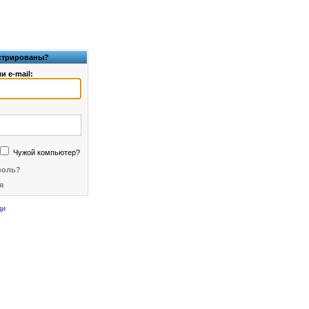
истрированы?
и e-mail:
Чужой компьютер?
роль?
я
ди